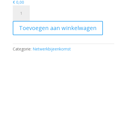
€ 0,00
Toegangskaart
Koningshoevenontmoeting
2024
Toevoegen aan winkelwagen
(Copy)
aantal
Categorie:
Netwerkbijeenkomst