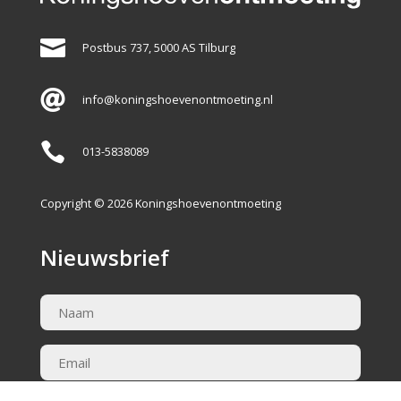

Postbus 737, 5000 AS Tilburg

info@koningshoevenontmoeting.nl

013-5838089
Copyright © 2026 Koningshoevenontmoeting
Nieuwsbrief
Naam
(Vereist)
Email
(Vereist)