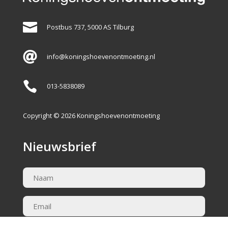

Postbus 737, 5000 AS Tilburg

info@koningshoevenontmoeting.nl

013-5838089
Copyright © 2026 Koningshoevenontmoeting
Nieuwsbrief
Naam
(Vereist)
Email
(Vereist)