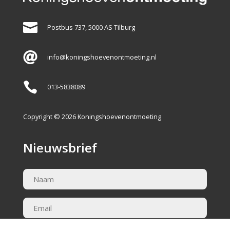

Postbus 737, 5000 AS Tilburg

info@koningshoevenontmoeting.nl

013-5838089
Copyright © 2026 Koningshoevenontmoeting
Nieuwsbrief
Naam
(Vereist)
Email
(Vereist)