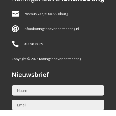

Postbus 737, 5000 AS Tilburg

info@koningshoevenontmoeting.nl

013-5838089
Copyright © 2026 Koningshoevenontmoeting
Nieuwsbrief
Naam
(Vereist)
Email
(Vereist)