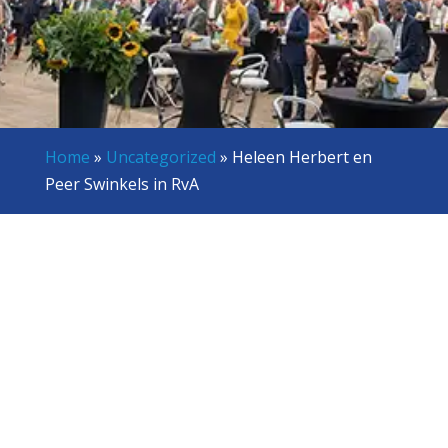
Home
»
Uncategorized
»
Heleen Herbert en
Peer Swinkels in RvA