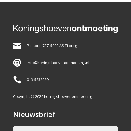

Postbus 737, 5000 AS Tilburg

info@koningshoevenontmoeting.nl

013-5838089
Copyright © 2026 Koningshoevenontmoeting
Nieuwsbrief
Naam
(Vereist)